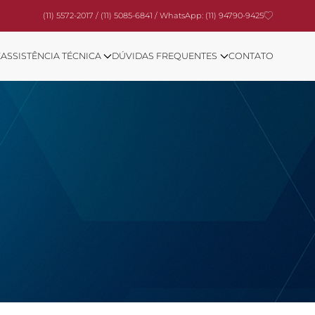
(11) 5572-2017 / (11) 5085-6841 /
WhatsApp: (11) 94790-9425
E
ASSISTÊNCIA TÉCNICA
DÚVIDAS FREQUENTES
CONTATO